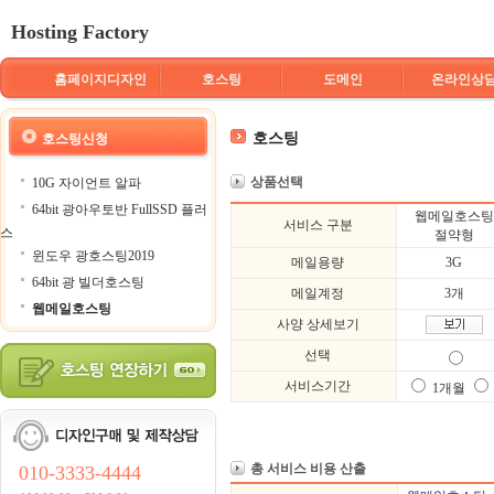
Hosting Factory
홈페이지디자인
호스팅
도메인
온라인상
호스팅
호스팅신청
상품선택
10G 자이언트 알파
64bit 광아우토반 FullSSD 플러
웹메일호스팅
서비스 구분
스
절약형
윈도우 광호스팅2019
메일용량
3G
64bit 광 빌더호스팅
메일계정
3개
웹메일호스팅
사양 상세보기
선택
서비스기간
1개월
총 서비스 비용 산출
010-3333-4444