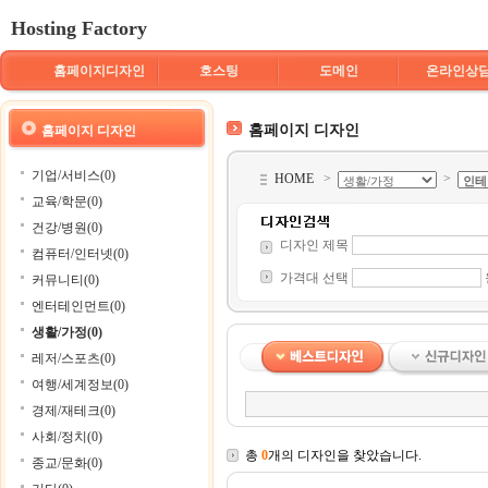
Hosting Factory
홈페이지디자인
호스팅
도메인
온라인상
홈페이지 디자인
홈페이지 디자인
기업/서비스(0)
HOME
>
>
교육/학문(0)
건강/병원(0)
디자인 제목
컴퓨터/인터넷(0)
가격대 선택
커뮤니티(0)
엔터테인먼트(0)
생활/가정(0)
레저/스포츠(0)
여행/세계정보(0)
경제/재테크(0)
사회/정치(0)
총
0
개의 디자인을 찾았습니다.
종교/문화(0)