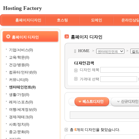
Hosting Factory
홈페이지디자인
호스팅
도메인
온라인상
홈페이지 디자인
홈페이지 디자인
기업/서비스(0)
HOME
>
>
교육/학문(0)
건강/병원(0)
디자인 제목
컴퓨터/인터넷(0)
가격대 선택
커뮤니티(0)
엔터테인먼트(0)
생활/가정(0)
레저/스포츠(0)
여행/세계정보(0)
경제/재테크(0)
사회/정치(0)
총
0
개의 디자인을 찾았습니다.
종교/문화(0)