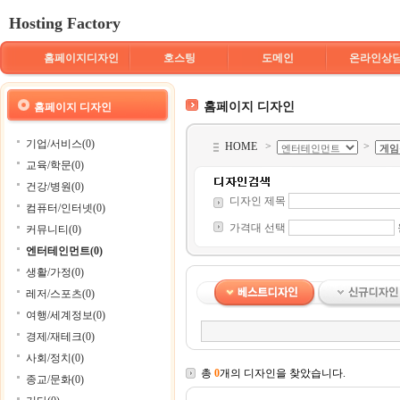
Hosting Factory
홈페이지디자인
호스팅
도메인
온라인상
홈페이지 디자인
홈페이지 디자인
기업/서비스(0)
HOME
>
>
교육/학문(0)
건강/병원(0)
디자인 제목
컴퓨터/인터넷(0)
가격대 선택
커뮤니티(0)
엔터테인먼트(0)
생활/가정(0)
레저/스포츠(0)
여행/세계정보(0)
경제/재테크(0)
사회/정치(0)
총
0
개의 디자인을 찾았습니다.
종교/문화(0)