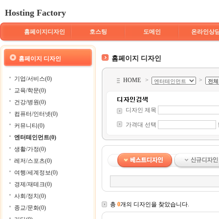
Hosting Factory
홈페이지디자인
호스팅
도메인
온라인상
홈페이지 디자인
홈페이지 디자인
기업/서비스(0)
HOME
>
>
교육/학문(0)
건강/병원(0)
디자인 제목
컴퓨터/인터넷(0)
가격대 선택
커뮤니티(0)
엔터테인먼트(0)
생활/가정(0)
레저/스포츠(0)
여행/세계정보(0)
경제/재테크(0)
사회/정치(0)
총
0
개의 디자인을 찾았습니다.
종교/문화(0)