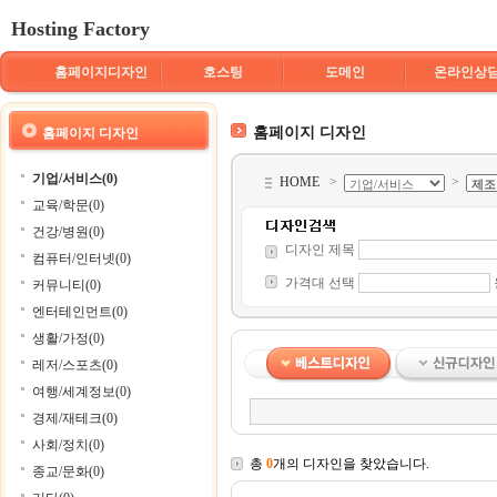
Hosting Factory
홈페이지디자인
호스팅
도메인
온라인상
홈페이지 디자인
홈페이지 디자인
기업/서비스(0)
HOME
>
>
교육/학문(0)
건강/병원(0)
디자인 제목
컴퓨터/인터넷(0)
가격대 선택
커뮤니티(0)
엔터테인먼트(0)
생활/가정(0)
레저/스포츠(0)
여행/세계정보(0)
경제/재테크(0)
사회/정치(0)
총
0
개의 디자인을 찾았습니다.
종교/문화(0)