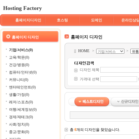
Hosting Factory
홈페이지디자인
호스팅
도메인
온라인상
홈페이지 디자인
홈페이지 디자인
기업/서비스(0)
HOME
>
>
교육/학문(0)
건강/병원(0)
디자인 제목
컴퓨터/인터넷(0)
가격대 선택
커뮤니티(0)
엔터테인먼트(0)
생활/가정(0)
레저/스포츠(0)
여행/세계정보(0)
경제/재테크(0)
사회/정치(0)
총
0
개의 디자인을 찾았습니다.
종교/문화(0)