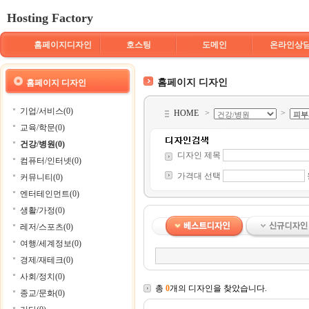
Hosting Factory
홈페이지디자인
호스팅
도메인
온라인상
홈페이지 디자인
홈페이지 디자인
기업/서비스(0)
HOME
>
>
교육/학문(0)
건강/병원(0)
디자인 제목
컴퓨터/인터넷(0)
가격대 선택
커뮤니티(0)
엔터테인먼트(0)
생활/가정(0)
레저/스포츠(0)
여행/세계정보(0)
경제/재테크(0)
사회/정치(0)
총
0
개의 디자인을 찾았습니다.
종교/문화(0)