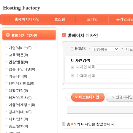
Hosting Factory
홈페이지디자인
호스팅
도메인
온라인상
홈페이지 디자인
홈페이지 디자인
기업/서비스(0)
HOME
>
>
교육/학문(0)
건강/병원(0)
디자인 제목
컴퓨터/인터넷(0)
가격대 선택
커뮤니티(0)
엔터테인먼트(0)
생활/가정(0)
레저/스포츠(0)
여행/세계정보(0)
경제/재테크(0)
사회/정치(0)
총
0
개의 디자인을 찾았습니다.
종교/문화(0)