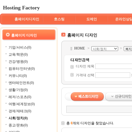
Hosting Factory
홈페이지디자인
호스팅
도메인
온라인상
홈페이지 디자인
홈페이지 디자인
기업/서비스(0)
HOME
>
>
교육/학문(0)
건강/병원(0)
디자인 제목
컴퓨터/인터넷(0)
가격대 선택
커뮤니티(0)
엔터테인먼트(0)
생활/가정(0)
레저/스포츠(0)
여행/세계정보(0)
경제/재테크(0)
사회/정치(0)
총
0
개의 디자인을 찾았습니다.
종교/문화(0)