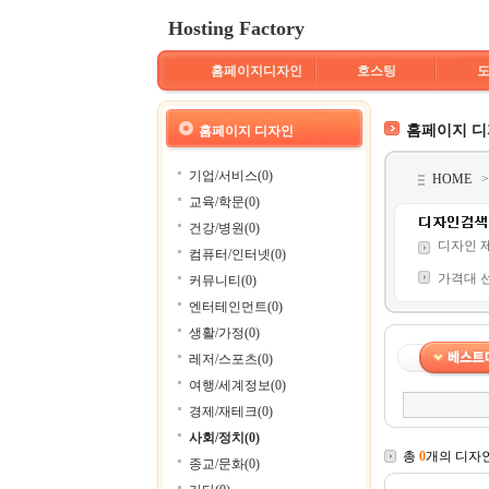
Hosting Factory
홈페이지디자인
호스팅
홈페이지 
홈페이지 디자인
기업/서비스(0)
HOME
교육/학문(0)
건강/병원(0)
디자인 
컴퓨터/인터넷(0)
가격대 
커뮤니티(0)
엔터테인먼트(0)
생활/가정(0)
레저/스포츠(0)
여행/세계정보(0)
경제/재테크(0)
사회/정치(0)
총
0
개의 디자
종교/문화(0)