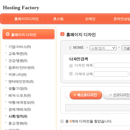
Hosting Factory
홈페이지디자인
호스팅
도메인
온라인상
홈페이지 디자인
홈페이지 디자인
기업/서비스(0)
HOME
>
>
교육/학문(0)
건강/병원(0)
디자인 제목
컴퓨터/인터넷(0)
가격대 선택
커뮤니티(0)
엔터테인먼트(0)
생활/가정(0)
레저/스포츠(0)
여행/세계정보(0)
경제/재테크(0)
사회/정치(0)
총
0
개의 디자인을 찾았습니다.
종교/문화(0)