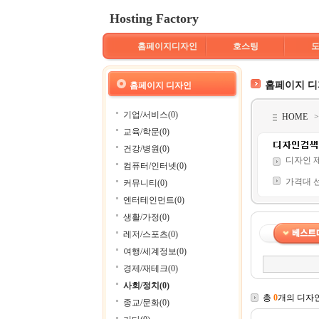
Hosting Factory
홈페이지디자인
호스팅
홈페이지 
홈페이지 디자인
기업/서비스(0)
HOME
교육/학문(0)
건강/병원(0)
디자인 
컴퓨터/인터넷(0)
가격대 
커뮤니티(0)
엔터테인먼트(0)
생활/가정(0)
레저/스포츠(0)
여행/세계정보(0)
경제/재테크(0)
사회/정치(0)
총
0
개의 디자
종교/문화(0)