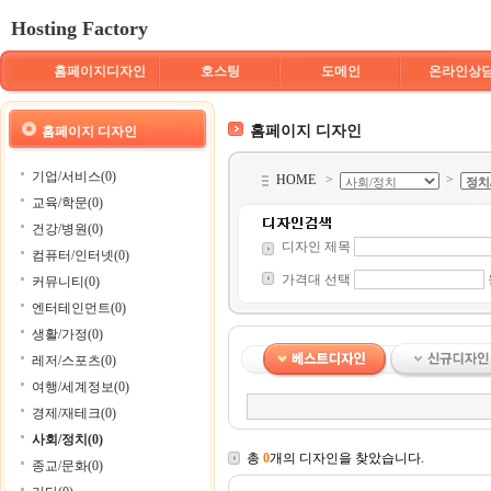
Hosting Factory
홈페이지디자인
호스팅
도메인
온라인상
홈페이지 디자인
홈페이지 디자인
기업/서비스(0)
HOME
>
>
교육/학문(0)
건강/병원(0)
디자인 제목
컴퓨터/인터넷(0)
가격대 선택
커뮤니티(0)
엔터테인먼트(0)
생활/가정(0)
레저/스포츠(0)
여행/세계정보(0)
경제/재테크(0)
사회/정치(0)
총
0
개의 디자인을 찾았습니다.
종교/문화(0)