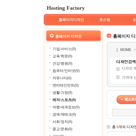
Hosting Factory
홈페이지디자인
호스팅
홈페이지 
홈페이지 디자인
기업/서비스(0)
HOME
교육/학문(0)
건강/병원(0)
디자인 
컴퓨터/인터넷(0)
가격대 
커뮤니티(0)
엔터테인먼트(0)
생활/가정(0)
레저/스포츠(0)
여행/세계정보(0)
경제/재테크(0)
사회/정치(0)
총
0
개의 디자
종교/문화(0)