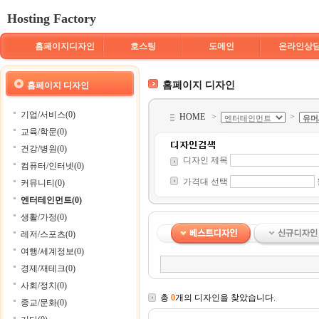
Hosting Factory
홈페이지디자인
호스팅
도메인
온라인상
홈페이지 디자인
홈페이지 디자인
기업/서비스(0)
HOME
>
>
교육/학문(0)
건강/병원(0)
디자인 제목
컴퓨터/인터넷(0)
가격대 선택
커뮤니티(0)
엔터테인먼트(0)
생활/가정(0)
레저/스포츠(0)
여행/세계정보(0)
경제/재테크(0)
사회/정치(0)
총
0
개의 디자인을 찾았습니다.
종교/문화(0)