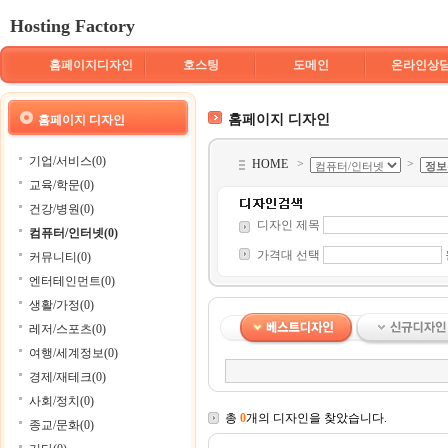
Hosting Factory
홈페이지디자인
호스팅
도메인
온라인상
홈페이지 디자인
홈페이지 디자인
기업/서비스(0)
HOME
>
>
교육/학문(0)
건강/병원(0)
디자인 제목
컴퓨터/인터넷(0)
가격대 선택
커뮤니티(0)
엔터테인먼트(0)
생활/가정(0)
레저/스포츠(0)
여행/세계정보(0)
경제/재테크(0)
사회/정치(0)
총
0
개의 디자인을 찾았습니다.
종교/문화(0)