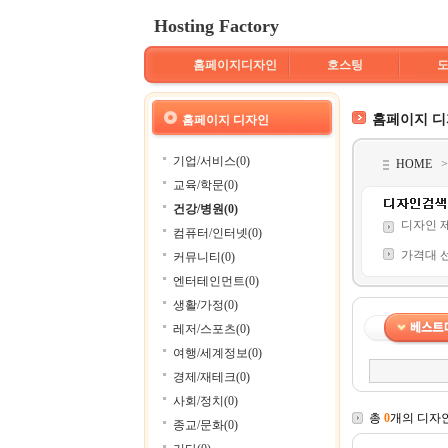
Hosting Factory
홈페이지디자인
호스팅
홈페이지 
홈페이지 디자인
기업/서비스(0)
HOME
교육/학문(0)
건강/병원(0)
디자인 
컴퓨터/인터넷(0)
가격대 
커뮤니티(0)
엔터테인먼트(0)
생활/가정(0)
레저/스포츠(0)
여행/세계정보(0)
경제/재테크(0)
사회/정치(0)
총
0
개의 디자
종교/문화(0)