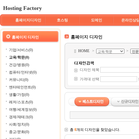
Hosting Factory
홈페이지디자인
호스팅
도메인
온라인상
홈페이지 디자인
홈페이지 디자인
기업/서비스(0)
HOME
>
>
교육/학문(0)
건강/병원(0)
디자인 제목
컴퓨터/인터넷(0)
가격대 선택
커뮤니티(0)
엔터테인먼트(0)
생활/가정(0)
레저/스포츠(0)
여행/세계정보(0)
경제/재테크(0)
사회/정치(0)
총
0
개의 디자인을 찾았습니다.
종교/문화(0)