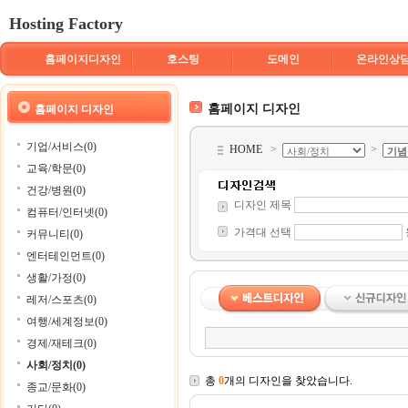
Hosting Factory
홈페이지디자인
호스팅
도메인
온라인상
홈페이지 디자인
홈페이지 디자인
기업/서비스(0)
HOME
>
>
교육/학문(0)
건강/병원(0)
디자인 제목
컴퓨터/인터넷(0)
가격대 선택
커뮤니티(0)
엔터테인먼트(0)
생활/가정(0)
레저/스포츠(0)
여행/세계정보(0)
경제/재테크(0)
사회/정치(0)
총
0
개의 디자인을 찾았습니다.
종교/문화(0)