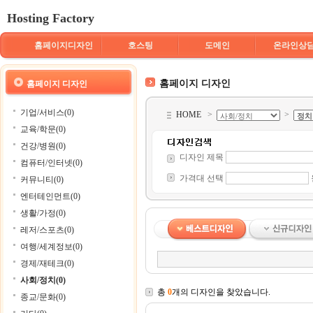
Hosting Factory
홈페이지디자인
호스팅
도메인
온라인상
홈페이지 디자인
홈페이지 디자인
기업/서비스(0)
HOME
>
>
교육/학문(0)
건강/병원(0)
디자인 제목
컴퓨터/인터넷(0)
가격대 선택
커뮤니티(0)
엔터테인먼트(0)
생활/가정(0)
레저/스포츠(0)
여행/세계정보(0)
경제/재테크(0)
사회/정치(0)
총
0
개의 디자인을 찾았습니다.
종교/문화(0)