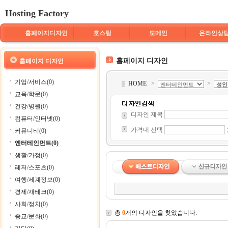
Hosting Factory
홈페이지디자인
호스팅
도메인
온라인상
홈페이지 디자인
홈페이지 디자인
기업/서비스(0)
HOME
>
>
교육/학문(0)
건강/병원(0)
디자인 제목
컴퓨터/인터넷(0)
가격대 선택
커뮤니티(0)
엔터테인먼트(0)
생활/가정(0)
레저/스포츠(0)
여행/세계정보(0)
경제/재테크(0)
사회/정치(0)
총
0
개의 디자인을 찾았습니다.
종교/문화(0)