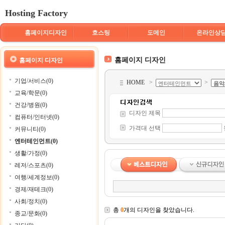
Hosting Factory
홈페이지디자인
호스팅
도메인
온라인상
홈페이지 디자인
홈페이지 디자인
기업/서비스(0)
HOME
>
>
교육/학문(0)
건강/병원(0)
디자인 제목
컴퓨터/인터넷(0)
가격대 선택
커뮤니티(0)
엔터테인먼트(0)
생활/가정(0)
레저/스포츠(0)
여행/세계정보(0)
경제/재테크(0)
사회/정치(0)
총
0
개의 디자인을 찾았습니다.
종교/문화(0)