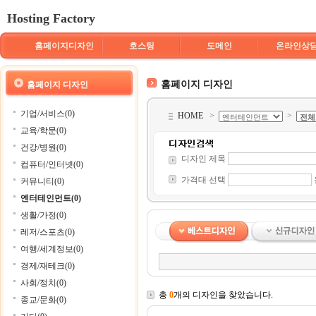
Hosting Factory
홈페이지디자인
호스팅
도메인
온라인상
홈페이지 디자인
홈페이지 디자인
기업/서비스(0)
HOME
>
>
교육/학문(0)
건강/병원(0)
디자인 제목
컴퓨터/인터넷(0)
가격대 선택
커뮤니티(0)
엔터테인먼트(0)
생활/가정(0)
레저/스포츠(0)
여행/세계정보(0)
경제/재테크(0)
사회/정치(0)
총
0
개의 디자인을 찾았습니다.
종교/문화(0)