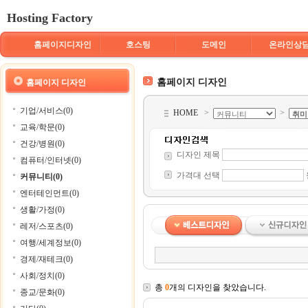
Hosting Factory
홈페이지디자인
호스팅
도메인
온라인상
홈페이지 디자인
홈페이지 디자인
기업/서비스(0)
HOME
>
>
교육/학문(0)
건강/병원(0)
디자인 제목
컴퓨터/인터넷(0)
가격대 선택
커뮤니티(0)
엔터테인먼트(0)
생활/가정(0)
레저/스포츠(0)
여행/세계정보(0)
경제/재테크(0)
사회/정치(0)
총
0
개의 디자인을 찾았습니다.
종교/문화(0)