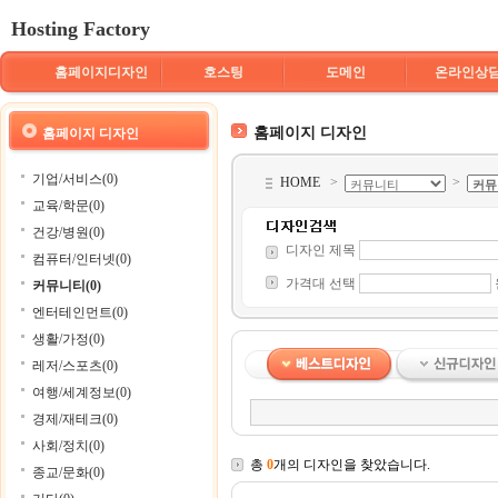
Hosting Factory
홈페이지디자인
호스팅
도메인
온라인상
홈페이지 디자인
홈페이지 디자인
기업/서비스(0)
HOME
>
>
교육/학문(0)
건강/병원(0)
디자인 제목
컴퓨터/인터넷(0)
가격대 선택
커뮤니티(0)
엔터테인먼트(0)
생활/가정(0)
레저/스포츠(0)
여행/세계정보(0)
경제/재테크(0)
사회/정치(0)
총
0
개의 디자인을 찾았습니다.
종교/문화(0)