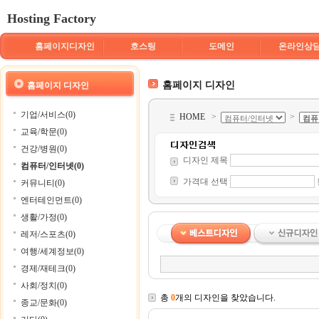
Hosting Factory
홈페이지디자인
호스팅
도메인
온라인상
홈페이지 디자인
홈페이지 디자인
기업/서비스(0)
HOME
>
>
교육/학문(0)
건강/병원(0)
디자인 제목
컴퓨터/인터넷(0)
가격대 선택
커뮤니티(0)
엔터테인먼트(0)
생활/가정(0)
레저/스포츠(0)
여행/세계정보(0)
경제/재테크(0)
사회/정치(0)
총
0
개의 디자인을 찾았습니다.
종교/문화(0)