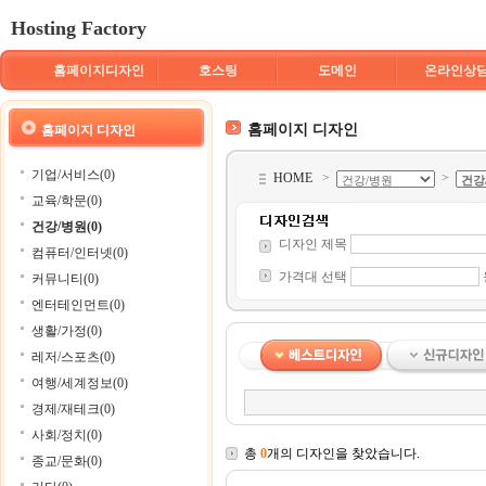
Hosting Factory
홈페이지디자인
호스팅
도메인
온라인상
홈페이지 디자인
홈페이지 디자인
기업/서비스(0)
HOME
>
>
교육/학문(0)
건강/병원(0)
디자인 제목
컴퓨터/인터넷(0)
가격대 선택
커뮤니티(0)
엔터테인먼트(0)
생활/가정(0)
레저/스포츠(0)
여행/세계정보(0)
경제/재테크(0)
사회/정치(0)
총
0
개의 디자인을 찾았습니다.
종교/문화(0)