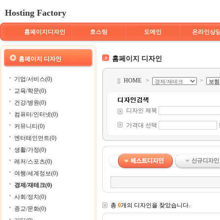
Hosting Factory
홈페이지디자인
호스팅
도메인
온라인상
홈페이지 디자인
홈페이지 디자인
기업/서비스(0)
HOME
>
>
교육/학문(0)
건강/병원(0)
디자인 제목
컴퓨터/인터넷(0)
가격대 선택
커뮤니티(0)
엔터테인먼트(0)
생활/가정(0)
레저/스포츠(0)
여행/세계정보(0)
경제/재테크(0)
사회/정치(0)
총
0
개의 디자인을 찾았습니다.
종교/문화(0)