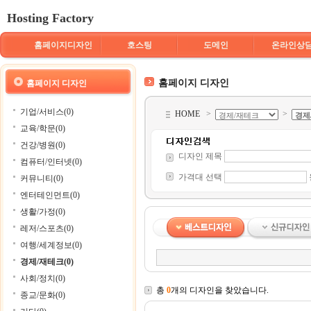
Hosting Factory
홈페이지디자인
호스팅
도메인
온라인상
홈페이지 디자인
홈페이지 디자인
기업/서비스(0)
HOME
>
>
교육/학문(0)
건강/병원(0)
디자인 제목
컴퓨터/인터넷(0)
가격대 선택
커뮤니티(0)
엔터테인먼트(0)
생활/가정(0)
레저/스포츠(0)
여행/세계정보(0)
경제/재테크(0)
사회/정치(0)
총
0
개의 디자인을 찾았습니다.
종교/문화(0)