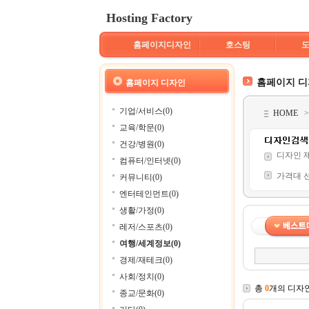
Hosting Factory
홈페이지디자인
호스팅
홈페이지 
홈페이지 디자인
기업/서비스(0)
HOME
교육/학문(0)
건강/병원(0)
디자인 
컴퓨터/인터넷(0)
가격대 
커뮤니티(0)
엔터테인먼트(0)
생활/가정(0)
레저/스포츠(0)
여행/세계정보(0)
경제/재테크(0)
사회/정치(0)
총
0
개의 디자
종교/문화(0)