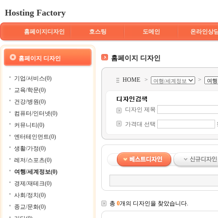
Hosting Factory
홈페이지디자인
호스팅
도메인
온라인상
홈페이지 디자인
홈페이지 디자인
기업/서비스(0)
HOME
>
>
교육/학문(0)
건강/병원(0)
디자인 제목
컴퓨터/인터넷(0)
가격대 선택
커뮤니티(0)
엔터테인먼트(0)
생활/가정(0)
레저/스포츠(0)
여행/세계정보(0)
경제/재테크(0)
사회/정치(0)
총
0
개의 디자인을 찾았습니다.
종교/문화(0)