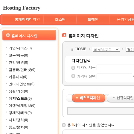
Hosting Factory
홈페이지디자인
호스팅
도메인
온라인상
홈페이지 디자인
홈페이지 디자인
기업/서비스(0)
HOME
>
>
교육/학문(0)
건강/병원(0)
디자인 제목
컴퓨터/인터넷(0)
가격대 선택
커뮤니티(0)
엔터테인먼트(0)
생활/가정(0)
레저/스포츠(0)
여행/세계정보(0)
경제/재테크(0)
사회/정치(0)
총
0
개의 디자인을 찾았습니다.
종교/문화(0)