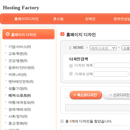
Hosting Factory
홈페이지디자인
호스팅
도메인
온라인상
홈페이지 디자인
홈페이지 디자인
기업/서비스(0)
HOME
>
>
교육/학문(0)
건강/병원(0)
디자인 제목
컴퓨터/인터넷(0)
가격대 선택
커뮤니티(0)
엔터테인먼트(0)
생활/가정(0)
레저/스포츠(0)
여행/세계정보(0)
경제/재테크(0)
사회/정치(0)
총
0
개의 디자인을 찾았습니다.
종교/문화(0)